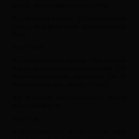
是老玩家，都能在他的直播中找到适合自己的内容。
受众：粉丝群体主要是年轻玩家，尤其是大学生和初入职场
的年轻人。他们普遍热爱卡牌游戏，追求策略性的挑战与游
戏体验。
驴鸽（天天卡牌）
特点：驴鸽的解说风格专业且富有激情，对场上的形势分析
准确到位。他不仅在解说中展现出对游戏的深刻理解，还经
常分享一些独特的卡组和策略，让观众受益匪浅。此外，驴
鸽还以其独特的幽默感和个人魅力吸引了大量粉丝。
成就：在《炉石传说》的解说界有着很高的声誉，经常参与
各种大型赛事的解说工作。
其他热门主播
除了异灵术老师和驴鸽之外，还有多位《炉石传说》的解说