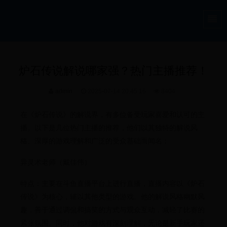
炉石传说解说哪家强？热门主播推荐！
admin
2025-07-14 20:45:16
8404
在《炉石传说》的解说界，有多位备受玩家喜爱和认可的主
播。以下是几位热门主播的推荐，他们以其独特的解说风
格、深厚的游戏理解和广泛的受众基础而闻名：
异灵术老师（戴佳伟）
特点：主要在斗鱼直播平台上进行直播，直播内容以《炉石
传说》为核心，辅以其他类型的游戏。他的解说风格幽默风
趣，善于通过调侃和搞笑的方式与观众互动，减轻了比赛的
紧张氛围。同时，他对游戏有深刻理解，无论是新手玩家还