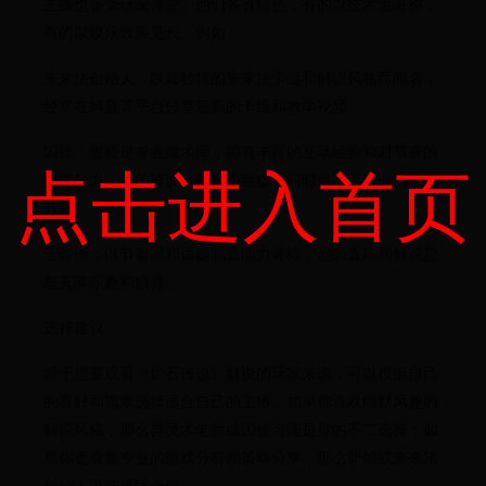
主播也备受玩家喜爱。他们各有特色，有的以技术流著称，
有的以娱乐效果见长。例如：
来来法创始人：以其独特的来来法卡组和解说风格而闻名，
经常在抖音等平台分享最新的卡组和教学视频。
囚徒：曾经是专业魔术师，拥有丰富的互动经验和对节奏的
点击进入首页
把握能力。他的解说风格轻松幽默，同时也不乏专业的游戏
分析。
王师傅：以节奏感和话题制造能力著称，他的直播和解说总
是充满乐趣和惊喜。
选择建议
对于想要观看《炉石传说》解说的玩家来说，可以根据自己
的喜好和需求选择适合自己的主播。如果你喜欢幽默风趣的
解说风格，那么异灵术老师或囚徒可能是你的不二选择；如
果你更看重专业的游戏分析和策略分享，那么驴鸽或来来法