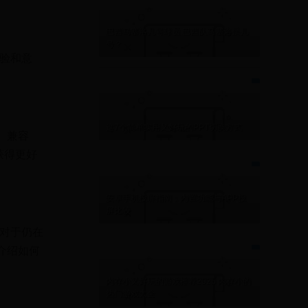
巴西马塞洛几号球员 巴西队马塞洛是几
号？
体验和意
这7个简单实用又好玩的PPT切换方式
算、兼容
获得更好
安卓手机投屏指南：内置功能与APP投
屏比较
是对于仍在
你介绍如何
内存小又好玩的游戏推荐2025 内存小的
热门游戏大全