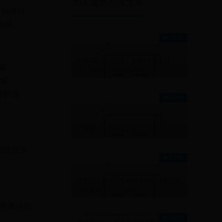
30天最热点击文章
可以保持
选择。
6756
不是屁話！專家曝「放屁7大驚人好
或
處」：能防心臟病你還憋
3或
明智的选
8903
《美团》怎么打车
能无法完全
9398
提前获世界杯门票 阿根廷4比1大胜巴西
锦上添花
获得最佳的
一文带你读懂期权要行权吗？什么时候
8948
要行权？ 一、什么是行权？行权，是指