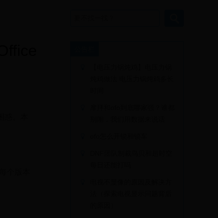
fice
公告栏
【电压力锅炖鸡】电压力锅
炖鸡做法 电压力锅炖鸡多长
时间
摩拜和ofo到底哪家强？谁都
到困惑。本
别闹，我们用数据来说话
ofo怎么开锁和锁车
DNF团队制裁鸟贝和超时空
每日还能打吗
16。每个版本
电视不显像的原因及解决方
法（探索电视显示问题背后
的原因）