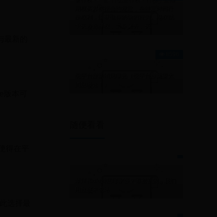
期权买方根据合约规定，在特定时间行
使权利，以获取标的物的行为。期权赋
予买方选择权，而非义务，买...
0与最新的
8596
悦平台最新消息曝光（悦平台最新重大
消息曝光！）
ce版本可
随便看看
，使得在平
摩拜和ofo到底哪家强？谁都别闹，我们
用数据来说话
因此选择最