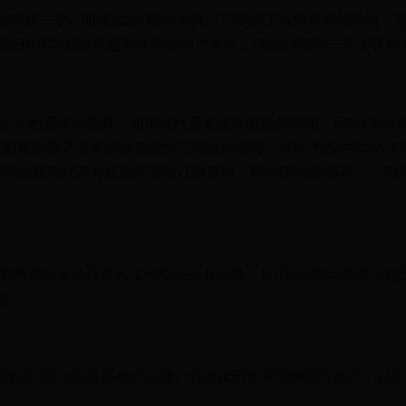
ce365是一个订阅模式的Office套件。它提供了持续更新的功能，
于那些需要保持最新状态的用户来说，Office365是一个不错的
决于你的需求和预算。如果你只需要基本的办公功能，Office2007
足够。如果你需要更多高级功能和云端协作能力，可以考虑Office201
你希望保持最新状态并且愿意支付订阅费用，那么Office365是一个
还需要考虑与其他软件和文件格式的兼容性。较旧的Office版本可
能。
激活Office都是必要的步骤。确保按照官方指南进行操作，以