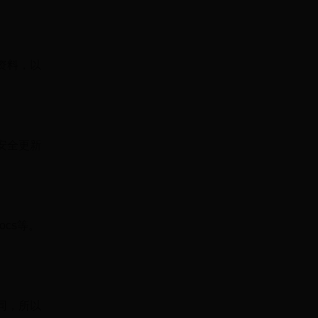
术资料，以
得安全更新
ocs等。
不同，所以