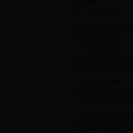
间的平衡。
九：寻求专业建议
如果你对选择适合Windo
便做出明智的决策。
十：注意安全性问题
在选择适合Windows7
和漏洞修复的版本，以保
十一：其他备选方案
除了微软的Office套件，还
这些软件也可以在Windo
十二：根据个人喜好做出
选择适合Windows7的