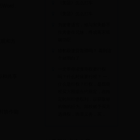
《美团》怎么打车
括Word、
《美团》怎么打车
为发妻遗言，他与宋美龄不
作夫妻作兄妹，终成蒋宋联
姻功臣
直观和方
猎豹极速贷靠谱吗？ 看到这
个就明白了
一文带你读懂期权要行权
同步和共享
吗？什么时候要行权？ 一、
什么是行权？行权，是指期
权买方根据合约规定，在特
定时间行使权利，以获取标
的物的行为。期权赋予买方
实时协作能
选择权，而非义务，买...