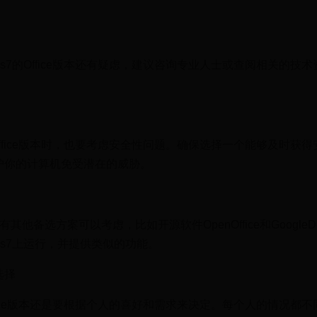
ws7的Office版本还有疑虑，建议咨询专业人士或查阅相关的技
的Office版本时，也要考虑安全性问题。确保选择一个能够及时获
护你的计算机免受潜在的威胁。
有其他备选方案可以考虑，比如开源软件OpenOffice和GoogleD
ws7上运行，并提供类似的功能。
选择
Office版本还是要根据个人的喜好和需求来决定。每个人的情况都