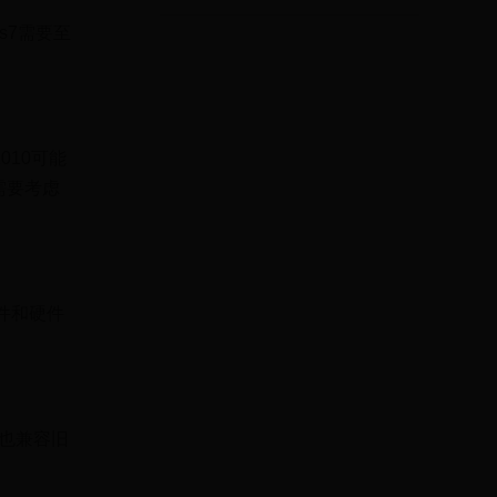
ws7需要至
010可能
需要考虑
软件和硬件
时也兼容旧