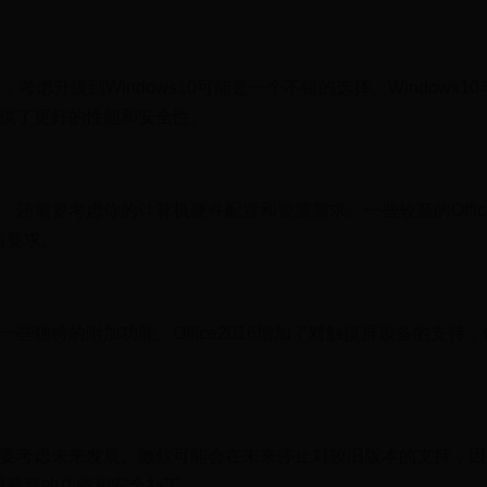
7，考虑升级到Windows10可能是一个不错的选择。Windows1
并提供了更好的性能和安全性。
本时，还需要考虑你的计算机硬件配置和资源需求。一些较新的Offi
器要求。
供了一些独特的附加功能。Office2016增加了对触摸屏设备的支持
，也需要考虑未来发展。微软可能会在未来停止对较旧版本的支持，
得最新的功能和安全补丁。