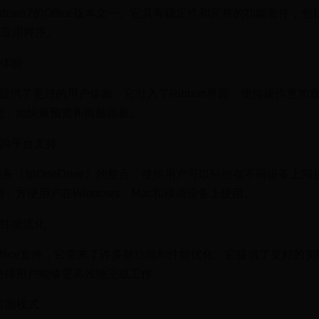
Windows7的Office版本之一。它具有稳定性和完整的功能套件，包
等主要应用程序。
户体验
dows7上提供了更好的用户体验。它引入了Ribbon界面，使得操作更加
能，如快速预览和剪贴画板。
作和跨平台支持
云端服务（如OneDrive）的整合，使得用户可以轻松在不同设备上
，方便用户在Windows、Mac和移动设备上使用。
能和性能优化
版本的Office套件，它带来了许多新功能和性能优化。它提供了更好的
使得用户能够更高效地完成工作。
和订阅模式