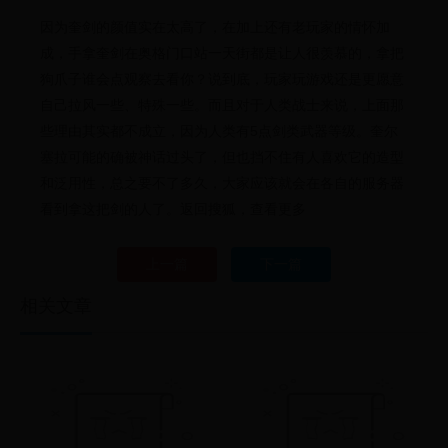
因为奎剑的颜值实在太高了，在加上还有老玩家的情怀加
成，手拿奎剑在奥格门口站一天街都是让人很羡慕的，拿把
狗爪子谁会点观察去看你？说到底，玩家玩游戏还是更愿意
自己拉风一些、特殊一些。而且对于人类战士来说，上面那
些理由其实都不成立，因为人类有5点剑类武器等级。奎尔
塞拉可能的确被神话过头了，但也挡不住有人喜欢它的造型
和泛用性，总之要不了多久，大家应该就会在各自的服务器
看到拿这把剑的人了。返回搜狐，查看更多
上一篇
下一篇
相关文章