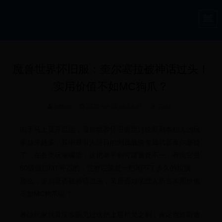
魔兽世界怀旧服：奎尔塞拉被神话过头！
实用价值不如MC狗爪？
admin
2025-08-24 08:38:47
7392
由于马上要开厄运，魔兽世界怀旧服里讨论新副本相关的玩
家越来越多，其中最引人注目的则属战骑专属武器奎尔塞拉
了。在各类玩家嘴里，这把单手剑可谓褒贬不一，有说它是
60级最强MT神器的，也有说这是一把用不了多久的垃圾。
那么，奎剑是否被神话过头，又是否如某些人所言实用价值
不如MC狗爪呢？
各位玩家就算没亲眼见过这把上层精灵之剑，肯定也道听途