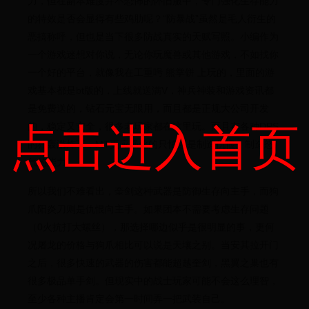
力，但在副本难度并不恐怖的怀旧服中，专门强化生存能力
的特效是否会显得有些鸡肋呢？“防暴战”虽然是毛人衍生的
恶搞称呼，但也是当下很多防战真实的天赋写照。小编作为
一个游戏迷想对你说，无论你玩魔兽或其他游戏，不如找你
一个好的平台，就像我在工重呺 熊掌饼 上玩的，里面的游
戏基本都是bt版的，上线就送满V，神兵神装和游戏资讯都
是免费送的，钻石元宝无限用，而且都是正规大公司开发
点击进入首页
的，稳定又安全，很多老玩家都在这里玩。而且在各种DPS
的狂轰滥炸下，MT更应强化的只怕还是制造仇恨、制造怒
气的能力。
所以我们不难看出，奎剑这种武器是防御生存向主手，而狗
爪阳炎刀则是仇恨向主手。如果团本不需要考虑生存问题
（0火抗打大螺丝），那选择哪边似乎是很明显的事，更何
况屠龙的价格与狗爪相比可以说是天壤之别。当安其拉开门
之后，很多快速的武器的伤害都能超越奎剑，黑翼之巢也有
很多极品单手剑。但现实中的战士玩家可能不会这么理智，
至少各种主播肯定会第一时间弄一把武装自己。