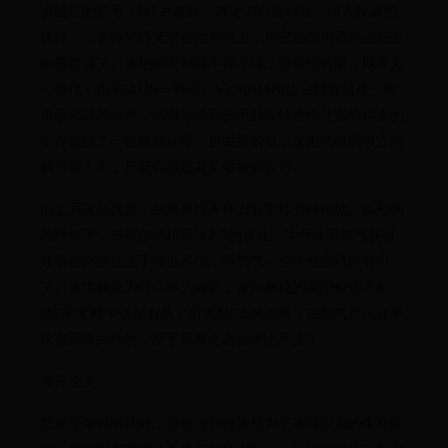
说过它的名号，MT之象征、屠龙刀点击就送、猎人致富的
捷径……各种光环笼罩在此剑身上，把它的作用和缺点完全
给覆盖住了。这把单手剑强不强？强，但强得有限，既非无
可替代，也非MT唯一神器。52.5的秒伤让它拥有超越一般
单手武器的伤害，防御等级和护甲触发特效也让它给坦克的
生存提供了一份额外保障。更重要的是，这把武器满级立刻
就可以入手，只要你愿意花足够多的金币。
但上面这些优点，在魔兽世界怀旧服里却有些鸡肋。高秒伤
的数值下，是奎尔塞拉慢达2.0的攻速，这意味着怒气获取
效率会比快速主手降低不少，而怒气一少仇恨也就跟着少
了。这也就是为什么有人会说，奎尔塞拉的实用价值不如
MC的艾斯卡达尔右爪，后者是1.5的攻速，在怒气产出速率
这方面是完胜的，至于恶魔之击就更比不上了。
展开全文
然后是奎剑的特效，显然这种特效是为了加强坦克的生存能