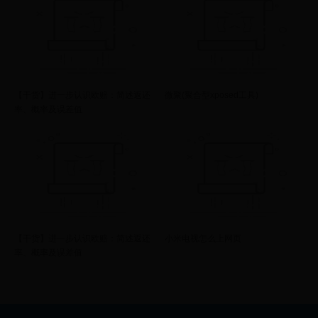
【干货】进一步认识欧赔：简述返还
微聚(聚合型xposed工具)
率、概率及误差值
【干货】进一步认识欧赔：简述返还
小米电视怎么上网页
率、概率及误差值