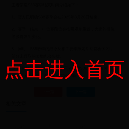
王者荣耀S38赛季结束时间介绍如下：
1、官方已明确S38赛季会在2025年3月26日结束。
2、赛季一结束，排位赛段位会按照规则重置，大家的排位
等级将发生变化。
3、同时，S38赛季的战令及相关赛季限定活动都会关闭，
部分未领取的奖励也会失效。
点击进入首页
以上就是玩一玩游戏网整理的王者荣耀S38赛季结束时间介
绍的相关内容啦，希望对你有所帮助。
上一篇
下一篇
相关文章