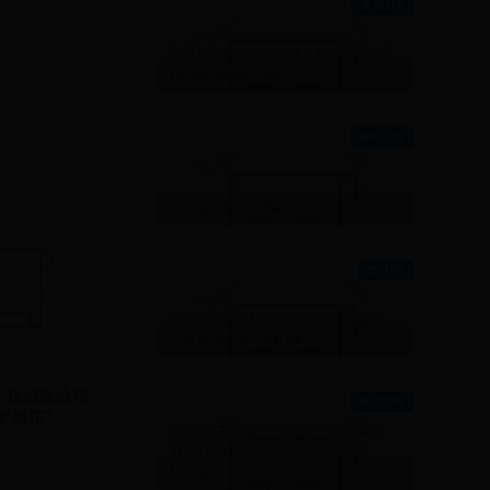
5978
世界杯预选赛全景解析：各大洲晋级之
路与关键战役回顾
6129
足疗大背小背怎么讲
438
王者荣耀赛季什么时候结束 王者荣耀
S38赛季结束时间介绍
：祝福送给梅
2699
“魔笛”
忘記 Wi-Fi 密碼？免重設！Windows
11/10 查詢已存密碼 3 種方法教學
(2025)