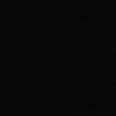
快捷指令，只需轻点或开
运行快捷指令
在英文文案中，当提及你的 A
用小写的 shortcut。
示例：Run MyApp shortcuts fr
with Siri. (从“聚焦
运行快捷指令。)
翻译“Siri”
即使“Siri”出现在英语
示例：
通过 Siri 使用你的语音开