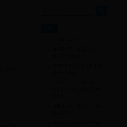
公告栏
《美团》怎么打车
菠萝居然可以做成这么多美
食，你却还在生啃
王者荣耀亲密度等级表 亲密
ri。根据
度升级经验表
为发妻遗言，他与宋美龄不
作夫妻作兄妹，终成蒋宋联
姻功臣
电暖器功率一般是多少（电
暖器功率）
巴西马塞洛几号球员 巴西队
oice. (借助