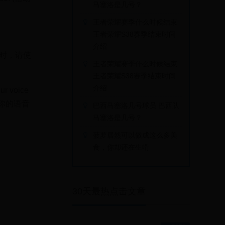
马塞洛是几号？
王者荣耀赛季什么时候结束
王者荣耀S38赛季结束时间
介绍
 时，请使
王者荣耀赛季什么时候结束
王者荣耀S38赛季结束时间
介绍
ur voice
使用你的语音
巴西马塞洛几号球员 巴西队
马塞洛是几号？
菠萝居然可以做成这么多美
食，你却还在生啃
30天最热点击文章