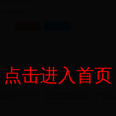
otre voix à l’aide de Siri.
z usando Siri.
上一篇
下一篇
点击进入首页
西马塞洛几号球员 巴西
王者荣耀赛季什么时候结
英雄惜英雄
马塞洛是几号？
束 王者荣耀S38赛季结束
西，掌声献给
时间介绍