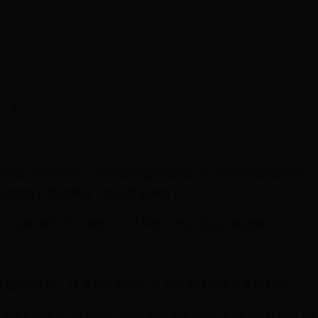
9
3632
“Siri”这个名称即可。请不要用诸如“她”或“他”之类的代词来指代 Si
会提供男性或女性的声音，或是两者兼有。
可以解放双手，通过 Siri 使用自己的语音运行快捷指令。
ts”(快捷指令) 时，请务必将单词的 S 大写并确保使用复数形式。
ick way to get things done with just a tap or by using your v