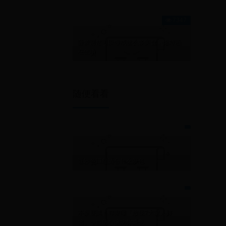
7347
菠萝居然可以做成这么多美食，你却还
在生啃
随便看看
豆沙色口红适合什么肤色
不是屁話！專家曝「放屁7大驚人好
處」：能防心臟病你還憋