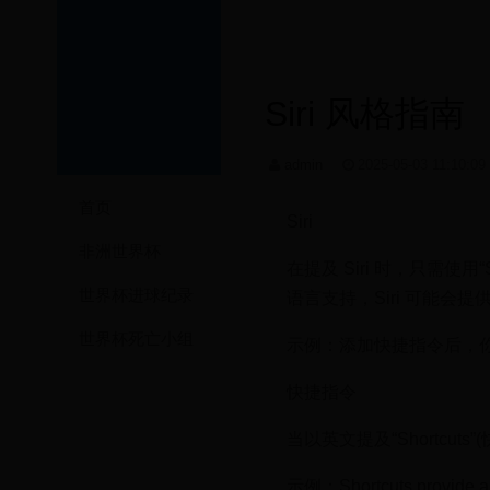
Siri 风格指南
admin
2025-05-03 11:10:0
首页
Siri
非洲世界杯
在提及 Siri 时，只需使用
世界杯进球纪录
语言支持，Siri 可能
世界杯死亡小组
示例：添加快捷指令后，你
快捷指令
当以英文提及“Shortcu
示例：Shortcuts provide a qu