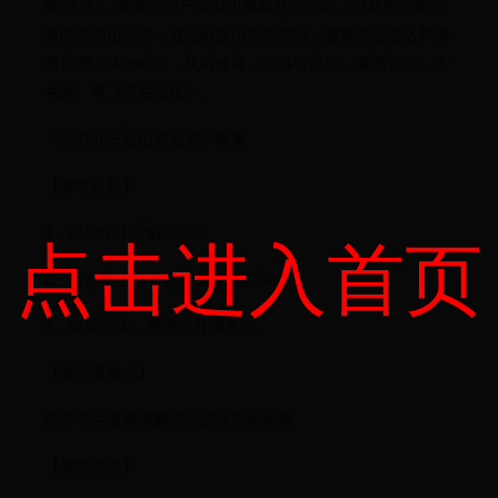
称“王孟”。前期写过一些以边塞题材的诗篇，但其作品最主
要的则为山水诗，通过田园山水的描绘，宣扬隐士生活和佛
教禅理；体物精细，状写传神，有独特成就。兼通音乐，工
书画。有《王右丞集》。
《九月九日忆山东兄弟》教案
【教学目标】
1、指导学生理解诗意；
点击进入首页
2、帮助学生体会古诗所表达的亲情；
3、指导朗读，要求会背诵古诗。
【教学重难点】
指导学生准确理解古诗的意思和感情
【教学思路】