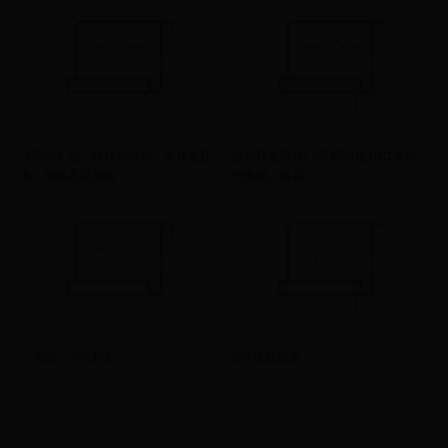
【干货】进一步认识欧赔：简述返还
提前获世界杯门票 阿根廷4比1大胜
率、概率及误差值
巴西锦上添花
《美团》怎么打车
Siri 风格指南