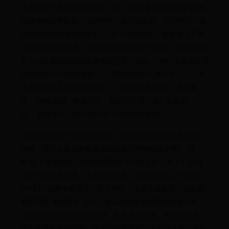
大大加深了主观感受的程度。第二句“每逢佳节倍思亲”是前
面情绪的合理发展，说明平常已有思亲之苦，而到节日，这
思念就愈加转深和增强了。“倍”字用得极妙，是联系上下两
句情绪之间的关键。这两句构成全诗的一个层次，是从抒情
主人公自我的主观感受来表现思亲之情的。 清代沈德潜认为
诗的后两句“即陟岵诗意”（《唐诗别裁集》卷十九），二者
在表现方法上颇有相似之处。《诗经·魏风·陟岵》末章里
说：“陟彼高冈，瞻彼兄兮。兄日嗟予弟行役，夙夜必
偕。”梦想亲人，转而拟托亲人也想念作者自己。
王维诗中也用了这种表现方法，以“遥知”使诗意的发展来个
急转，转到从亲人的角度来加深表现两地相念之情。“遥
知”以下全是想象，揣想这重阳佳节到来之时，亲人们定同
往年一样登高饮酒。这紧扣了诗题，也点明了第二句提到
的“佳节”的具体所指了。诗人料定，当亲人团聚在一起欢度
重阳节而“遍插茱萸”之时，会记起他这客处异乡的游子的。
结句将全诗的情感推向高潮，未再直言思亲，而其情自见，
给人留下想象的余地，最后两句运用对写法写诗人自己的想