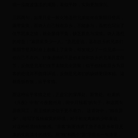
现一泓微波荡漾的湖面，看似平静，实则更加深沉。
三四两句，如果只是一般化地遥想兄弟如何在重阳日登高，
佩带茱萸，而诗人自己独在异乡，不能参与，虽然也写出了
佳节思亲之情，就会显得平直，缺乏新意与深情。诗人遥想
的却是：“遍插茱萸少一人。”意思是说，远在故乡的兄弟们
重阳节登高时身上都佩上了茱萸，却发现少了一位兄弟——
他自己不在内。好像遗憾的不是他未能和故乡的兄弟共度佳
节，反倒是兄弟们佳节未能完全团聚；似乎他独在异乡为异
客的处境并不值得诉说，反倒是兄弟们的缺憾更须体贴。这
就曲折有致，出乎常情。
而这种出乎常情之处，正是它的深厚处、新警处。杜甫的
《月夜》中有“今夜鄜州月，闺中只独看”的句子，和这两句
异曲同工，而王维的诗似乎更不着力。 这首诗中，“独在异
乡”，暗写了孤独寂寞的环境，对于初次离家的少年来说，
对这种环境特别敏感。“异客”则更强调了游子在异乡举目无
亲的生疏清冷的感受。用“独”和两个“异”字组在一句诗里，