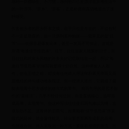
感到一切都陌生、不习惯，感到他自己是漂浮在异地生活中
的一叶浮萍。“异乡”、“异客”，正是朴质而真切地道出了这
种感受。
作客他乡者的思乡怀亲之情，在平日也是存在的，不过有时
不一定是显露的，但一旦遇到某种触媒——最常见的是“佳
节”——就很容易爆发出来，甚至一发而不可抑止。这就是
所谓“每逢佳节倍思亲”。佳节，往往是家人团聚的日子，而
且往往和对家乡风物的许多美好记忆联结在一起，所以“每
逢佳节倍思亲”的描写就显得十分自然。这种体验人人都
有，但在王维之前，却没有任何诗人用这样朴素无华而又高
度概括的诗句成功地表现过。而一经诗人道出，它就成了最
能表现客中思乡感情的格言式的警句。 前两句用的是艺术创
作的“直接法”，几乎不经任何迂回，而是直插核心，迅即形
成高潮，出现警句。但这种写法往往使后两句难以为继，造
成后劲不足。这首诗的后两句，如果顺着“佳节倍思亲”作直
线式的延伸，就会显得蛇足；转出新意而再形成新的高潮，
也很难办到。诗人采取另一种方式：紧接着感情的激流，出