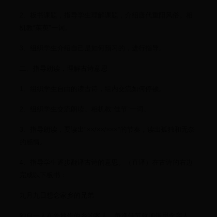
2、板书课题，指导学生理解课题，介绍唐代重阳风俗。相
机教“茱萸”一词。
3、组织学生介绍自己是如何预习的，进行指导。
二、指导朗读，理解古诗意思
1、组织学生自由的读古诗，组内交流如何停顿。
2、组织学生交流朗读。相机教“佳节”一词。
3、指导朗读，要读出“××/××/×××”的节奏，读出孤独和无奈
的感情。
4、指导学生逐步翻译古诗的意思。（直译）在古诗的右边
完成以下板书：
九月九日想念家乡的兄弟
独自一人在外地作他乡的客人，每逢佳节就加倍思念亲人。