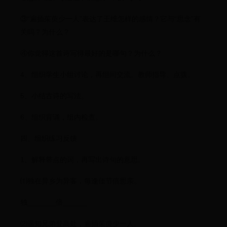
③“遍插茱萸少一人”表达了王维怎样的感情？它与“思念”有
关吗？为什么？
④你觉得这首诗写得最好的是哪句？为什么？
4、组织学生小组讨论，再组间交流。教师指导、点拨。
5、小结古诗的写法。
6、组织背诵，组内检查。
四、组织练习反馈
1、解释带点的词，再写出诗句的意思。
⑴独在异乡为异客，每逢佳节倍思亲。
独_______倍______
⑵遥知兄弟登高处，遍插茱萸少一人。