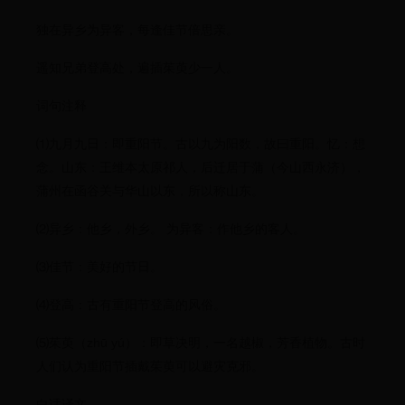
独在异乡为异客，每逢佳节倍思亲。
遥知兄弟登高处，遍插茱萸少一人。
词句注释
⑴九月九日：即重阳节。古以九为阳数，故曰重阳。忆：想
念。山东：王维本太原祁人，后迁居于蒲（今山西永济），
蒲州在函谷关与华山以东，所以称山东。
⑵异乡：他乡，外乡。 为异客：作他乡的客人。
⑶佳节：美好的节日。
⑷登高：古有重阳节登高的风俗。
⑸茱萸（zhū yú）：即草决明，一名越椒，芳香植物。古时
人们认为重阳节插戴茱萸可以避灾克邪。
白话译文