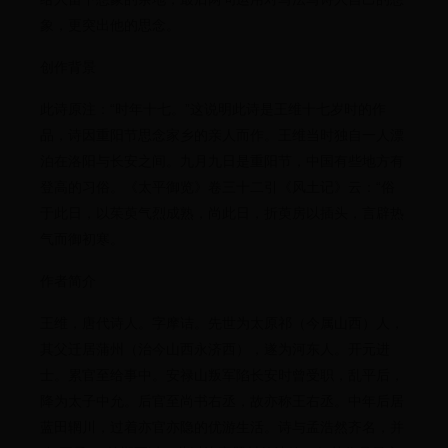
象，更突出他的思念。
创作背景
此诗原注：“时年十七。”这说明此诗是王维十七岁时的作
品，诗因重阳节思念家乡的亲人而作。王维当时独自一人漂
泊在洛阳与长安之间。九月九日是重阳节，中国有些地方有
登高的习俗。《太平御览》卷三十二引《风土记》云：“俗
于此日，以茱萸气烈成熟，尚此日，折萸房以插头，言辟热
气而御初寒。
作者简介
王维，唐代诗人。字摩诘。先世为太原祁（今属山西）人，
其父迁居蒲州（治今山西永济西），遂为河东人。开元进
士。累官至给事中。安禄山叛军陷长安时曾受职，乱平后，
降为太子中允。后官至尚书右丞，故亦称王右丞。中年后居
蓝田辋川，过着亦官亦隐的优游生活。诗与孟浩然齐名，并