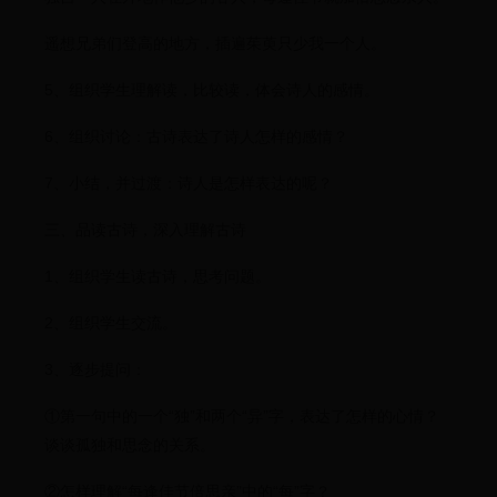
遥想兄弟们登高的地方，插遍茱萸只少我一个人。
5、组织学生理解读，比较读，体会诗人的感情。
6、组织讨论：古诗表达了诗人怎样的感情？
7、小结，并过渡：诗人是怎样表达的呢？
三、品读古诗，深入理解古诗
1、组织学生读古诗，思考问题。
2、组织学生交流。
3、逐步提问：
①第一句中的一个“独”和两个“异”字，表达了怎样的心情？
谈谈孤独和思念的关系。
②怎样理解“每逢佳节倍思亲”中的“每”字？