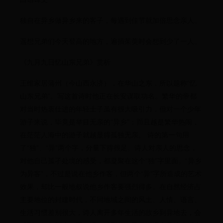
独自在异乡做异乡来的客子，每遇到佳节就加倍思念亲人。
遥想兄弟们今天登高的地方，遍插茱萸时会想到少了一人。
《九月九日忆山东兄弟》赏析
王维家居蒲州（今山西永济），在华山之东，所以题称“忆
山东兄弟”。写这首诗时他正在长安谋取功名。繁华的帝都
对当时热衷仕进的年轻士子虽有很大吸引力，但对一个少年
游子来说，毕竟是举目无亲的“异乡”；而且越是繁华热闹，
在茫茫人海中的游子就越显得孤独无亲。 诗的第一句用
了“独”、“异”两个字，分量下得很足。诗人对亲人的思念，
对他自己孤孑处境的感受，都凝聚在这个“独”字里面。“异乡
为异客”，不过是说在他乡作客，但两个“异”字所造成的艺术
效果，却比一般地叙说他乡作客要强烈得多。在自然经济占
主要地位的封建时代，不同地域之间的风土、人情、语言、
生活习惯差别很大，诗人离开多年生活的故乡到异地去，会