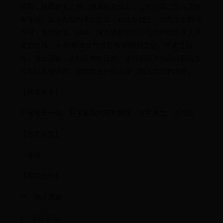
课前，指导学生上网，搜索有关信息，让学生通过预习理解
生字词。课上先组织学生交流，在此基础上，指导学生翻译
古诗，通过朗读、品味，深入理解古诗所包含的思念亲人的
真挚情感，体会“每逢佳节倍思亲”的精妙之处。再通过训
练，强化理解，达到检查的目的。课后组织学生进行我国古
代节日风俗调查，增加学生的知识面，陶冶学生的情操。
【教具准备】
中国地图一幅、有关茱萸的画片两张、大字课文、练习纸
【教学时数】
一课时
【教学过程】
一、揭示课题
1、谈话引入。