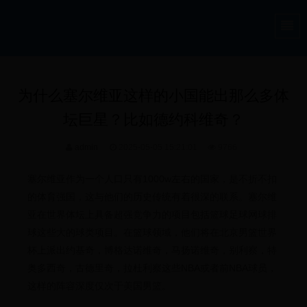
为什么塞尔维亚这样的小国能出那么多体
坛巨星？比如德约科维奇？
admin
2025-05-05 15:21:01
9766
塞尔维亚作为一个人口只有1000w左右的国家，是不折不扣
的体育强国，这与他们的历史传统有着很深的联系。塞尔维
亚在世界体坛上具备超强竞争力的项目包括篮球足球网球排
球这些大的球类项目。在篮球领域，他们将在北京男篮世界
杯上派出约基奇，博格达诺维奇，马扬诺维奇，别利察，特
奥多西奇，古德里奇，拉杜利察这些NBA或者前NBA球员，
这样的阵容深度仅次于美国男篮。