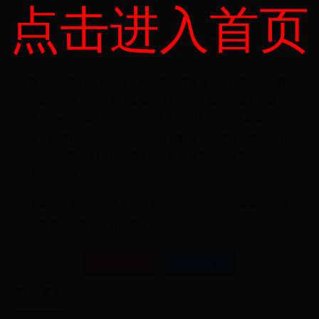
点击进入首页
运会赛场也均获得了奖牌， 其中女排在决赛中输给了中国女
排。他们的男子水球也是历史上最成功的队伍之一，斩获了
里约奥运会的金牌。
真正让世界认识塞尔维亚的还是网球项目，这几年他们涌现
出多位世界第一。为什么塞尔维亚这个人口小国体育会这么
成功?一部分要归结于历史，曾是前南斯拉夫的重要组成部
分，作为社会主义国家，南斯拉夫解体之前体育方面采用了
类似于举国体制，在全国建立了很多体校，培养专门的运动
人才和教练员。
天赋这种东西无法通过学习来弥补，但塞尔维亚体育仍有很
多值得中国体育学习的地方。
上一篇
下一篇
相关文章