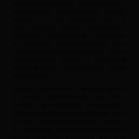
我觉得前南地区体育项目这么强，和人种确实是有关系的。
这就像牙买加的短跑，以及肯尼亚的长跑一样。去年我到过
克罗地亚，去了七八个城市，我发现那里的人人高马大，身
材修长，柔韧性非常好。我打车遇到一个身高1米9以上的小
伙子给我们开车，他的身材简直是完美，一看就是运动员的
料子，走路都很轻盈。而且他们都很擅长学习外语，以前有
个克罗地亚的足球运动员马季奇效力北京国安队，后来居然
去当电视节目解说嘉宾，汉语说的一个流。我小时候喜欢看
体育报道，通常介绍某一个前南国家明星的时候，总会说他
通晓几国语言等等。
塞尔维亚三大球均拥有不俗的实力，网球涌现出了德约科维
奇、扬科维奇、伊万诺维奇等前世界第一。此外，在水球、
手球等项目上，塞尔维亚也成绩斐然。前南斯拉夫曾经是世
界篮坛的霸主，塞尔维亚为其输送了众多顶级球星。过去20
年一共有二十多名塞尔维亚球员征战过NBA，其中包括佩
贾、迪瓦茨等全明星。去年里约奥运会，塞尔维亚男篮继世
界杯后又一次获得了亚军。塞尔维亚的女篮、女排在里约奥