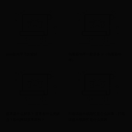
java如何学习比较好
电暖器功率一般是多少（电暖器功
率）
皮革是什么材质？ 皮革有什么优缺
打电话提示线路忙是怎么回事，打电
点？如何辨别皮革面料？
话提示线路忙是什么原因