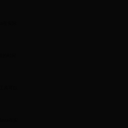
a在实际
限的时间
架和工具可以
ava在实