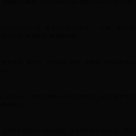
。理解多态的概念，可以帮助我们编写更加灵活和可扩展的代码
的方法包装在一起，形成一个独立的实体 —— 对象。通过封
只暴露出我们希望其他对象看到的接口。
量、数据类型、操作符、控制流程、数组、函数等。理解和掌握Jav
基础。
。在Java中，每个变量都有一个特定的类型，决定了变量可以
行哪些操作。
据：基本数据类型和引用数据类型。基本数据类型包括整型、浮点