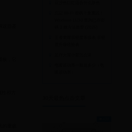
豆沙色口红适合什么肤色
忘記 Wi-Fi 密碼？免重設！
Windows 11/10 查詢已存密
解这些基
碼 3 種方法教學 (2025)
王者荣耀亲密度等级表 亲密
度升级经验表
足疗大背小背怎么讲
模板，它
电暖器功率一般是多少（电
暖器功率）
属性和方
30天最热点击文章
438
法的重载