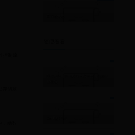
禺筴的意思
随便看看
。通过控制流
菠萝居然可以做成这么多美食，你却还
在生啃
以存储基
Siri 风格指南
中，函数