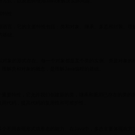
行方式，以及如何使用Java来解决实际问题。
和特性
编程语言，它的主要特性包括：类和对象、继承、多态和封装。理
的基础。
是以对象的形式存在。每一个对象都是某个类的实例。类是对象的
理解类和对象的概念，是理解Java编程的基础。
个重要特性，它允许我们创建新的类，继承和重用已存在的类的
复用代码，提高代码的复用性和可维护性。
个不同表现形式或形态的能力。在Java中，多态主要体现在方