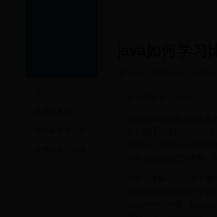
java如何学习
admin
2025-05-03 11:30:2
首页
如何有效学习JAVA
非洲世界杯
学习Java的有效方法主要
世界杯进球纪录
作、阅读和理解Java代
区讨论、阅读Java相关
世界杯死亡小组
力和实际情况进行调整，但
其中，理解Java的基本概
对象的概念和特性对于学习
Java特有的特性，如垃