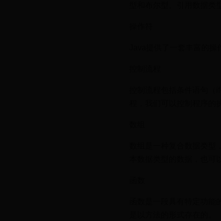
型和布尔型。引用数据类
操作符
Java提供了一套丰富的
控制流程
控制流程包括条件语句（if-el
程，我们可以控制程序的
数组
数组是一种复合数据类型，
本数据类型的数据，也可
函数
函数是一段具有特定功能的
是以方法的形式存在的。