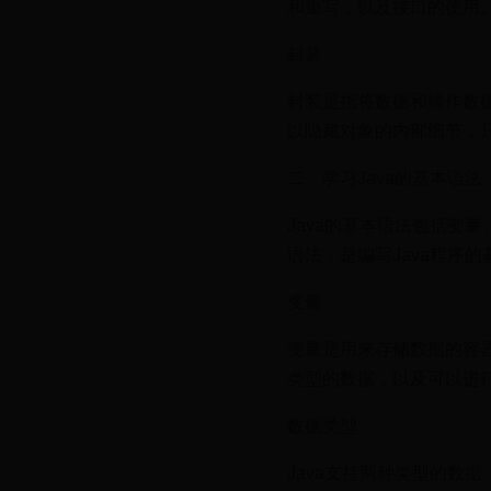
和重写，以及接口的使用
封装
封装是指将数据和操作数据
以隐藏对象的内部细节，
二、学习Java的基本语法
Java的基本语法包括变
语法，是编写Java程序的
变量
变量是用来存储数据的容器
类型的数据，以及可以进
数据类型
Java支持两种类型的数