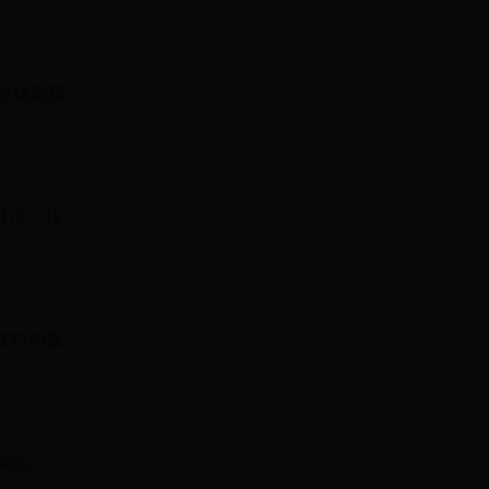
可以提高我
讨论，我
技巧和最
实践。