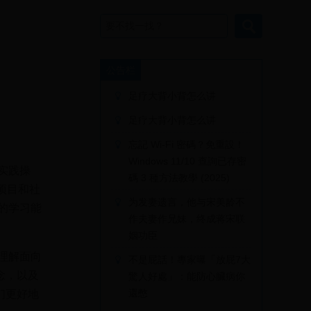
公告栏
足疗大背小背怎么讲
足疗大背小背怎么讲
忘記 Wi-Fi 密碼？免重設！
Windows 11/10 查詢已存密
行实践操
碼 3 種方法教學 (2025)
项目和社
为发妻遗言，他与宋美龄不
的学习能
作夫妻作兄妹，终成蒋宋联
姻功臣
，理解面向
不是屁話！專家曝「放屁7大
念，以及
驚人好處」：能防心臟病你
還憋
们更好地