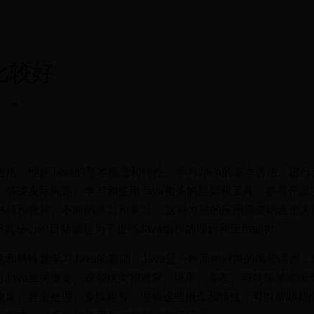
比较好
8
3176
包括：理解Java的基本概念和特性、学习Java的基本语法、进
码、解决实际问题、学习和使用Java相关的框架和工具、参与开源
的书籍和教程、不断的练习和复习。 这些方法的应用需要结合个人
其核心的目标都是为了提高Java编程的理解和应用能力。
念和特性是学习Java的基础。Java是一种面向对象的编程语言
Java至关重要。这包括类和对象、继承、多态、封装等基本概
圾收集、异常处理、多线程等。理解这些概念和特性，可以帮助我