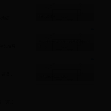
Siri 风格指南
念和语
从“阿瑞斯”到“马尔斯”：希腊神话中的战
，例如编写
神
的错误，
小米电视怎么上网页
编写、调试