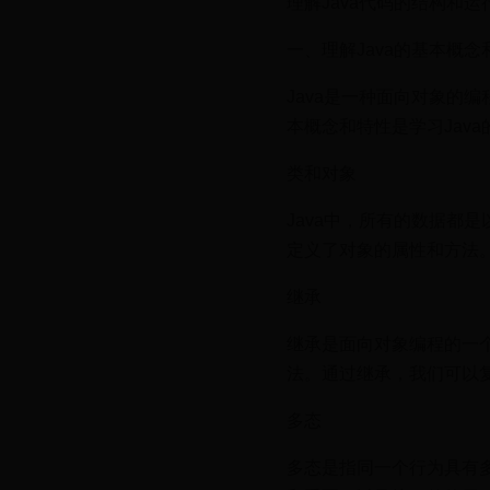
理解Java代码的结构和运
一、理解Java的基本概念
Java是一种面向对象的
本概念和特性是学习Java
类和对象
Java中，所有的数据都
定义了对象的属性和方法。
继承
继承是面向对象编程的一
法。通过继承，我们可以
多态
多态是指同一个行为具有多