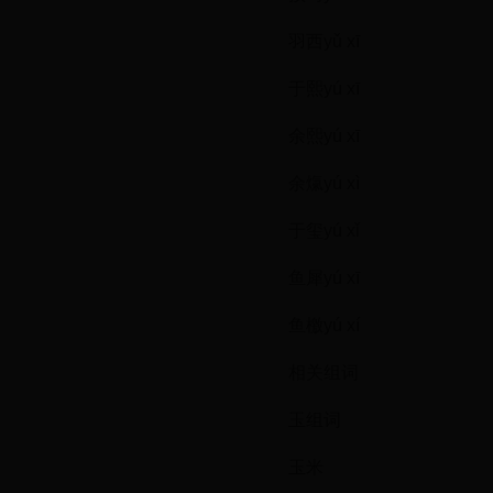
羽西yǔ xī
于熙yú xī
余熙yú xī
余熂yú xì
于玺yú xǐ
鱼犀yú xī
鱼檄yú xí
相关组词
玉组词
玉米