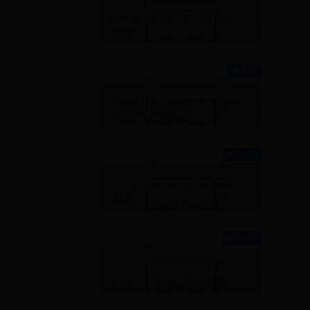
为何我的鼠标箭头是朝右边的怎样可以
改朝左的
438
王者荣耀赛季什么时候结束 王者荣耀
S38赛季结束时间介绍
2771
安卓手机投屏指南：内置功能与APP投
屏比较
1069
Java 与 C：两种编程语言的比较