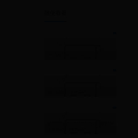
随便看看
Siri 风格指南
用不完的酸菜怎麼保存?
梦幻西游109凌波城和天宫-梦幻西游109
天宫和凌波城哪个推荐