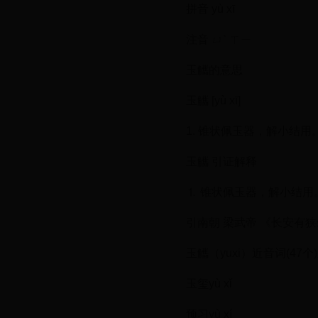
拼音 yù xī
注音 ㄩˋ ㄒㄧ
玉觿的意思
玉觿 [yù xī]
1. 锥状佩玉器，解小结用
玉觿 引证解释
⒈ 锥状佩玉器，解小结用
引南朝 梁武帝 《长安有
玉觿（yuxi）近音词(47个)玉
玉玺yù xǐ
预习yù xí