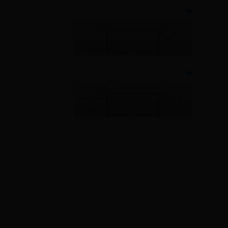
稷五笔怎么打
一个日一个处一个口念什么，胼手胝足
怎么读